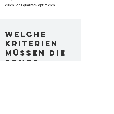
euren Song qualitativ optimieren.
Welche
Kriterien
müssen die
Songs
erfüllen?
Die Songs können aus ganz unterschiedlichen
Genres und zu unterschiedlichen Themen sein,
dürfen aber auch gerne einen Bezug zu eurer
Region Oben an der Volme haben.
Ihr könnt einen Rap schreiben, einen Popsong,
es darf aber auch rockiger sein oder ein