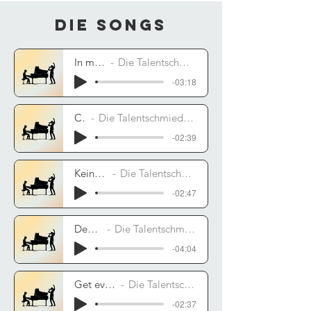
Die Songs
In meinen Träumen
Die Talentschmiede feat. Jugendzentrum Herscheid
-03:18
Chaos
Die Talentschmiede feat. Jugendzentrum Schalksmühle
-02:39
Keine Sekunde lang
Die Talentschmiede feat. Jugendzentrum Kierspe
-02:47
Dead of the night
Die Talentschmiede feat. Jugendzentrum Meinerzhagen
-04:04
Get everything you want
Die Talentschmiede feat. Jugendtreff Halver
-02:37