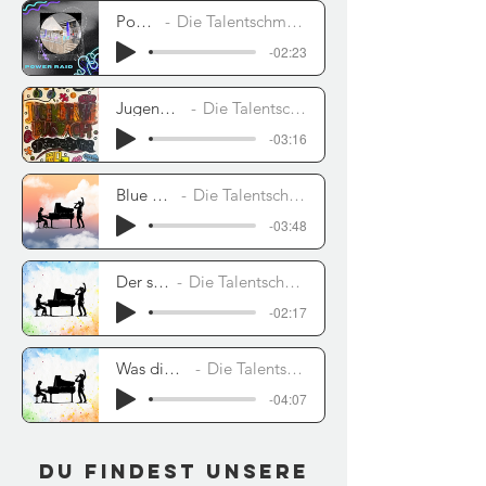
Power Raid
Die Talentschmiede feat. JBS Kreuztal
-02:23
Jugendtreff der beste Vibe
Die Talentschmiede feat. Jugendtreff Burbach
-03:16
Blue Sky Paradise
Die Talentschmiede feat. JBS Kreuztal
-03:48
Der schönste Moment
Die Talentschmiede feat. Primusschule Schalksmühle
-02:17
Was die Welt zusammen hält
Die Talentschmiede feat. KOT Irmgarteichen
-04:07
Du findest unsere