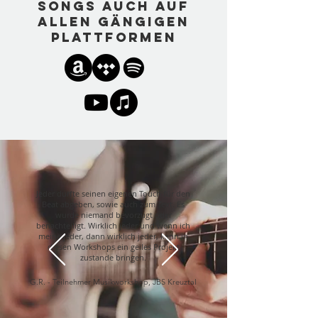
Songs auch auf
allen gängigen
Plattformen
Jeder durfte seinen eigenen Touch für den
Beat abgeben, sowie auch zum Text. Es
wurde niemand bevorzugt oder
benachteiligt. Wirklich jeder und wenn ich
meine jeder, dann wirklich jeder, kann in
diesen Workshops ein geiles Projekt
zustande bringen.
G.R. - Teilnehmer Musikworkshop, JBS Kreuztal