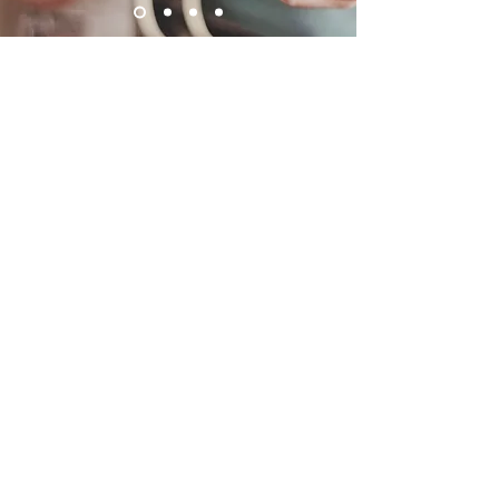
Das sind wir
Pascal, Robin und Milena – und
zusammen bilden wir das Gründerteam
der Talentschmiede.
Entstanden ist unsere Idee, wie so viele
gute Ideen entstehen: ganz entspannt
im Wohnzimmer, mit Musik, Gesprächen
und dem gemeinsamen Wunsch, etwas
Eigenes auf die Beine zu stellen.
Pascal und Robin sind leidenschaftliche
Musiker und geben seit Jahren
Musikunterricht und Workshops. Milena
liebt es, Dinge zu organisieren, den
Überblick zu behalten und dafür zu
sorgen, dass im Hintergrund alles rund